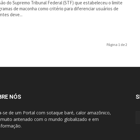
são do Supremo Tribunal Federal (STF) que estabeleceu o limite
gramas de maconha como critério para diferenciar usuários de
antes deve...
Página 1 de 2
BRE NÓS
S
a-se de um Portal com sotaque baré, calor amazônico,
muito antenado com o mundo globalizado e em
sformação.