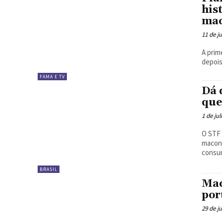
his
ma
11 de j
A prim
depois
FAMA E TV
Dá 
que
1 de ju
O STF 
maconh
consum
BRASIL
Mac
por
29 de j