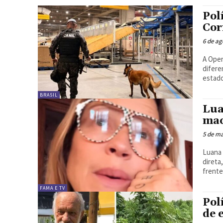
Pol
Cor
6 de ag
A Oper
difere
estado
BRASIL
Lua
mac
5 de ma
Luana 
direta
frente
FAMA E TV
Pol
de 