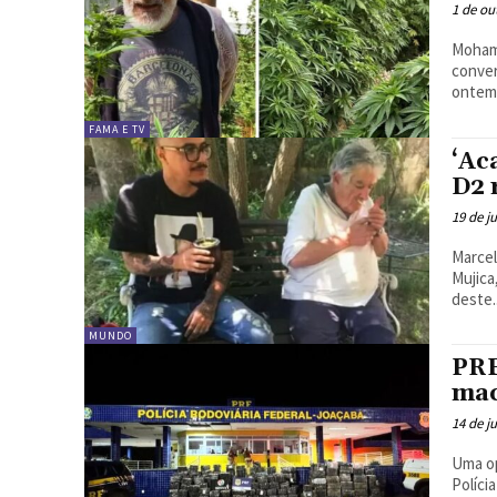
1 de ou
Mohamm
conver
ontem.
FAMA E TV
‘Ac
D2 
19 de j
Marcel
Mujica
deste..
MUNDO
PRF
mac
14 de j
Uma op
Políci