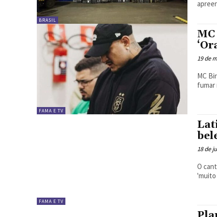
apreen
BRASIL
MC 
‘Or
19 de m
MC Bin
fumar 
FAMA E TV
Lat
bel
18 de j
O cant
'muito
FAMA E TV
Pla