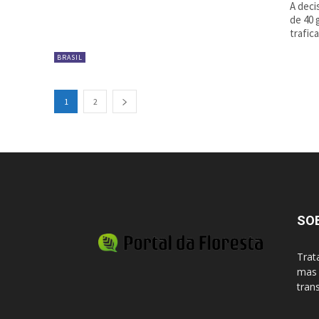
A deci
de 40 
trafic
BRASIL
1
2
SO
Trat
mas 
tran