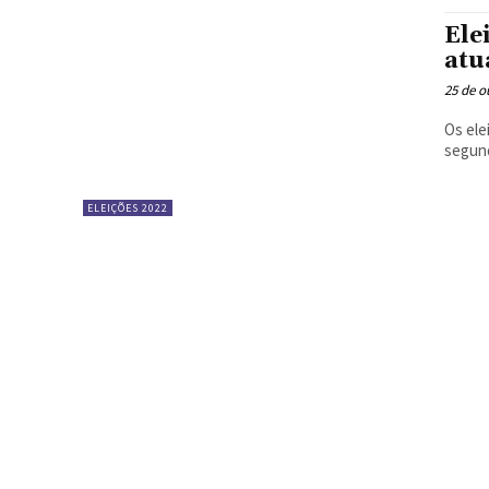
Ele
atu
25 de o
Os ele
segund
ELEIÇÕES 2022