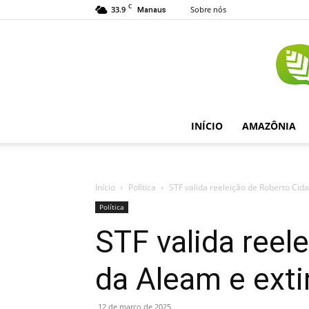
C
33.9
Sobre nós
Manaus
INÍCIO
AMAZÔNIA
Início
Política
STF valida reeleição de Roberto Cida
Política
STF valida reel
da Aleam e ext
12 de março de 2025