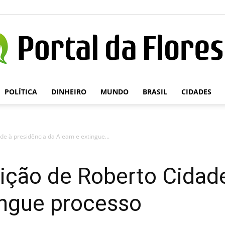
POLÍTICA
DINHEIRO
MUNDO
BRASIL
CIDADES
Portal
de à presidência da Aleam e extingue...
da
eição de Roberto Cidad
ingue processo