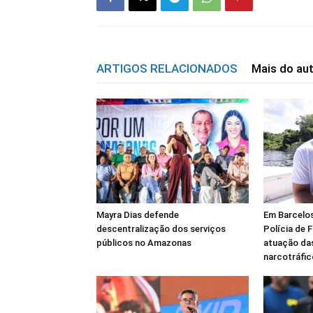
ARTIGOS RELACIONADOS
Mais do au
Mayra Dias defende
Em Barcelos
descentralização dos serviços
Polícia de F
públicos no Amazonas
atuação das
narcotráfic