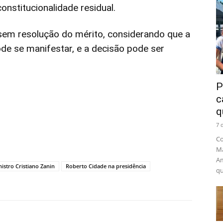
constitucionalidade residual.
 sem resolução do mérito, considerando que a
ode se manifestar, e a decisão pode ser
P
c
q
7 
Co
Ma
Am
istro Cristiano Zanin
Roberto Cidade na presidência
qu