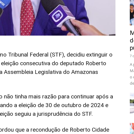
M
d
p
o Tribunal Federal (STF), decidiu extinguir o
7 
a eleição consecutiva do deputado Roberto
A 
Ma
 da Assembleia Legislativa do Amazonas
o 
de
o não tinha mais razão para continuar após a
idando a eleição de 30 de outubro de 2024 e
ição seguiu a jurisprudência do STF.
cordou que a recondução de Roberto Cidade