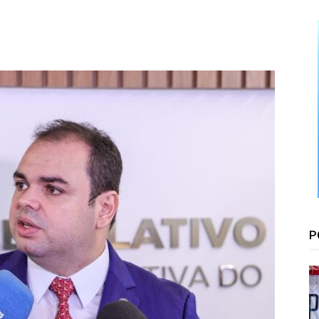
Floresta
P