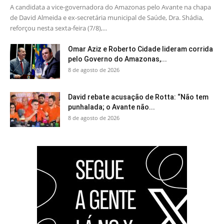
A candidata a vice-governadora do Amazonas pelo Avante na chapa
de David Almeida e ex-secretária municipal de Saúde, Dra. Shádia,
reforçou nesta sexta-feira (7/8),...
Omar Aziz e Roberto Cidade lideram corrida
pelo Governo do Amazonas,...
8 de agosto de 2026
David rebate acusação de Rotta: “Não tem
punhalada; o Avante não...
8 de agosto de 2026