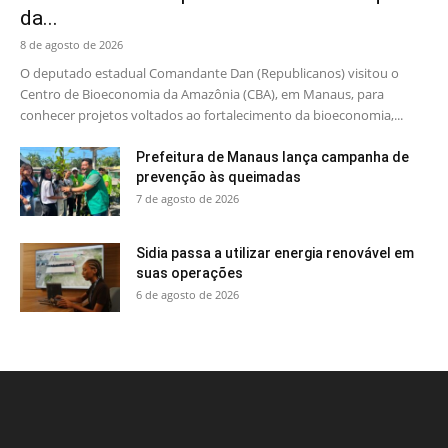
da...
8 de agosto de 2026
O deputado estadual Comandante Dan (Republicanos) visitou o
Centro de Bioeconomia da Amazônia (CBA), em Manaus, para
conhecer projetos voltados ao fortalecimento da bioeconomia,...
Prefeitura de Manaus lança campanha de
prevenção às queimadas
7 de agosto de 2026
Sidia passa a utilizar energia renovável em
suas operações
6 de agosto de 2026