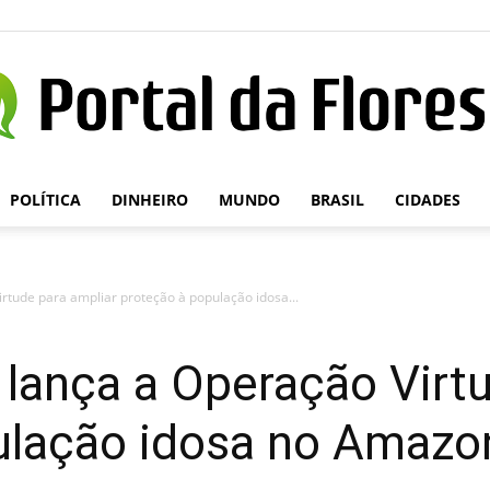
POLÍTICA
DINHEIRO
MUNDO
BRASIL
CIDADES
Portal
rtude para ampliar proteção à população idosa...
da
lança a Operação Virtu
ulação idosa no Amazo