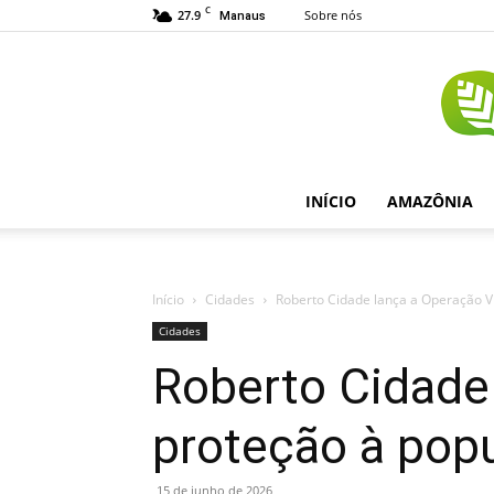
C
27.9
Sobre nós
Manaus
INÍCIO
AMAZÔNIA
Início
Cidades
Roberto Cidade lança a Operação Vi
Cidades
Roberto Cidade 
proteção à pop
15 de junho de 2026