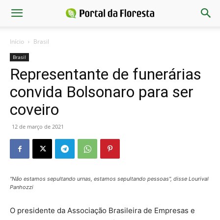
Início
Brasil
Brasil
Representante de funerárias
convida Bolsonaro para ser
coveiro
12 de março de 2021
"Não estamos sepultando urnas, estamos sepultando pessoas", disse Lourival
Panhozzi
O presidente da Associação Brasileira de Empresas e