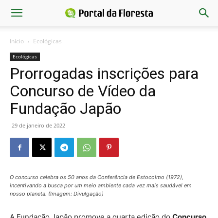
Início
Ecológicas
Ecológicas
Prorrogadas inscrições para
Concurso de Vídeo da
Fundação Japão
29 de janeiro de 2022
O concurso celebra os 50 anos da Conferência de Estocolmo (1972),
incentivando a busca por um meio ambiente cada vez mais saudável em
nosso planeta. (Imagem: Divulgação)
A Fundação Japão promove a quarta edição do
Concurso