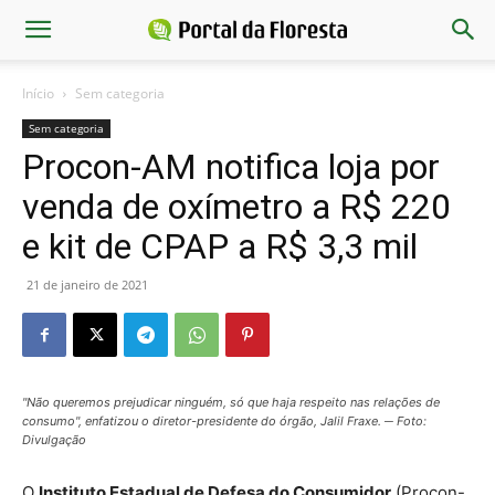
Início
Sem categoria
Sem categoria
Procon-AM notifica loja por
venda de oxímetro a R$ 220
e kit de CPAP a R$ 3,3 mil
21 de janeiro de 2021
"Não queremos prejudicar ninguém, só que haja respeito nas relações de
consumo", enfatizou o diretor-presidente do órgão, Jalil Fraxe. ─ Foto:
Divulgação
O
Instituto Estadual de Defesa do Consumidor
(Procon-