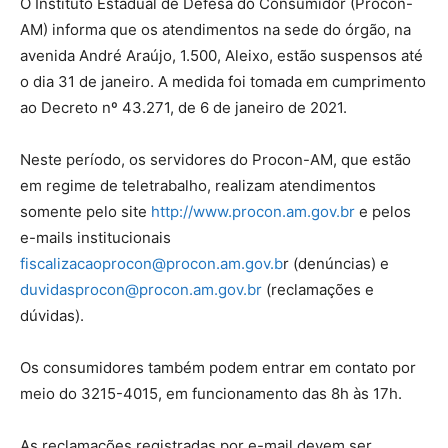
O Instituto Estadual de Defesa do Consumidor (Procon-
AM) informa que os atendimentos na sede do órgão, na
avenida André Araújo, 1.500, Aleixo, estão suspensos até
o dia 31 de janeiro. A medida foi tomada em cumprimento
ao Decreto nº 43.271, de 6 de janeiro de 2021.
Neste período, os servidores do Procon-AM, que estão
em regime de teletrabalho, realizam atendimentos
somente pelo site
http://www.procon.am.gov.br
e pelos
e-mails institucionais
fiscalizacaoprocon@procon.am.gov.b
r (denúncias) e
duvidasprocon@procon.am.gov.br
(reclamações e
dúvidas).
Os consumidores também podem entrar em contato por
meio do 3215-4015, em funcionamento das 8h às 17h.
As reclamações registradas por e-mail devem ser