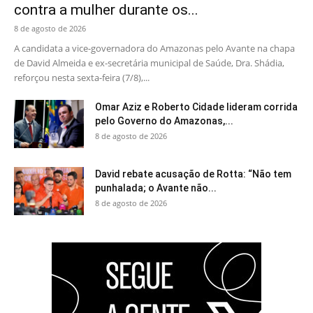
contra a mulher durante os...
8 de agosto de 2026
A candidata a vice-governadora do Amazonas pelo Avante na chapa
de David Almeida e ex-secretária municipal de Saúde, Dra. Shádia,
reforçou nesta sexta-feira (7/8),...
Omar Aziz e Roberto Cidade lideram corrida
pelo Governo do Amazonas,...
8 de agosto de 2026
David rebate acusação de Rotta: “Não tem
punhalada; o Avante não...
8 de agosto de 2026