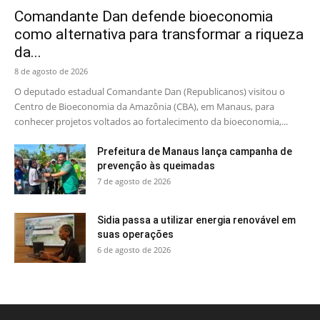
Comandante Dan defende bioeconomia
como alternativa para transformar a riqueza
da...
8 de agosto de 2026
O deputado estadual Comandante Dan (Republicanos) visitou o
Centro de Bioeconomia da Amazônia (CBA), em Manaus, para
conhecer projetos voltados ao fortalecimento da bioeconomia,...
Prefeitura de Manaus lança campanha de
prevenção às queimadas
7 de agosto de 2026
Sidia passa a utilizar energia renovável em
suas operações
6 de agosto de 2026