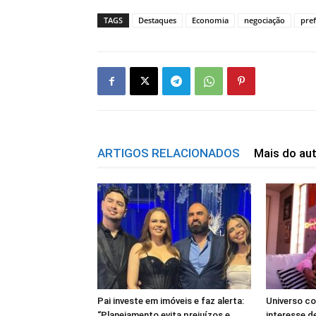
TAGS
Destaques
Economia
negociação
pre
ARTIGOS RELACIONADOS
Mais do au
Pai investe em imóveis e faz alerta:
Universo co
“Planejamento evita prejuízos e
interesse d