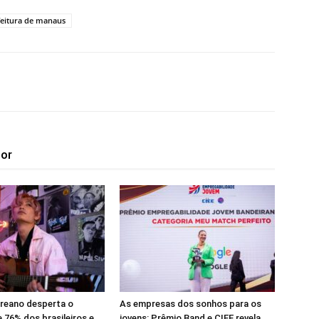
feitura de manaus
tor
reano desperta o
As empresas dos sonhos para os
e 76% dos brasileiros e
jovens: Prêmio Band e CIEE revela