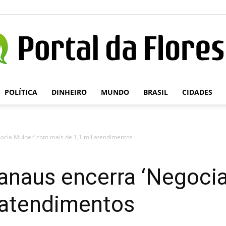
POLÍTICA
DINHEIRO
MUNDO
BRASIL
CIDADES
Portal
ocia Mulher’ com mais de 1,1 mil atendimentos
da
Manaus encerra ‘Negoci
 atendimentos