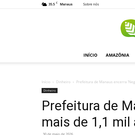
C
35.5
Sobre nós
Manaus
INÍCIO
AMAZÔNIA
Início
Dinheiro
Prefeitura de Manaus encerra ‘Neg
Dinheiro
Prefeitura de 
mais de 1,1 mil
30 de maio de 2026