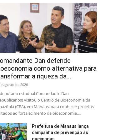
omandante Dan defende
ioeconomia como alternativa para
ransformar a riqueza da...
de agosto de 2026
deputado estadual Comandante Dan
epublicanos) visitou o Centro de Bioeconomia da
azônia (CBA), em Manaus, para conhecer projetos
ltados ao fortalecimento da bioeconomia,...
Prefeitura de Manaus lança
campanha de prevenção às
queimadas