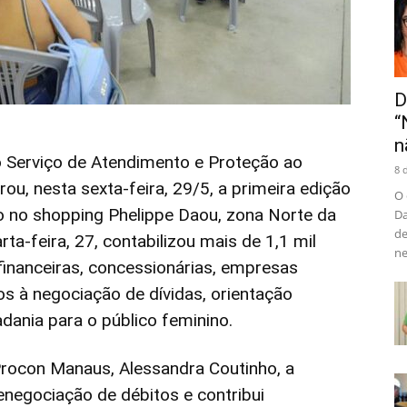
D
“
n
o Serviço de Atendimento e Proteção ao
8 
u, nesta sexta-feira, 29/5, a primeira edição
O 
do no shopping Phelippe Daou, zona Norte da
Da
de
arta-feira, 27, contabilizou mais de 1,1 mil
ne
 financeiras, concessionárias, empresas
os à negociação de dívidas, orientação
dania para o público feminino.
 Procon Manaus, Alessandra Coutinho, a
renegociação de débitos e contribui