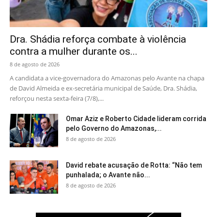
Dra. Shádia reforça combate à violência
contra a mulher durante os...
8 de agosto de 2026
A candidata a vice-governadora do Amazonas pelo Avante na chapa
de David Almeida e ex-secretária municipal de Saúde, Dra. Shádia,
reforçou nesta sexta-feira (7/8),...
Omar Aziz e Roberto Cidade lideram corrida
pelo Governo do Amazonas,...
8 de agosto de 2026
David rebate acusação de Rotta: “Não tem
punhalada; o Avante não...
8 de agosto de 2026