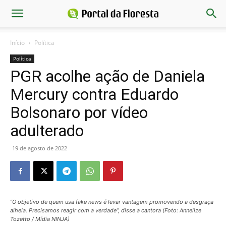
Início
Política
Política
PGR acolhe ação de Daniela
Mercury contra Eduardo
Bolsonaro por vídeo
adulterado
19 de agosto de 2022
“O objetivo de quem usa fake news é levar vantagem promovendo a desgraça
alheia. Precisamos reagir com a verdade”, disse a cantora (Foto: Annelize
Tozetto / Mídia NINJA)