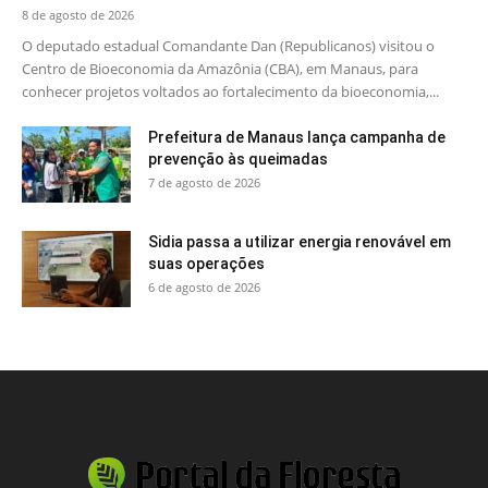
8 de agosto de 2026
O deputado estadual Comandante Dan (Republicanos) visitou o
Centro de Bioeconomia da Amazônia (CBA), em Manaus, para
conhecer projetos voltados ao fortalecimento da bioeconomia,...
Prefeitura de Manaus lança campanha de
prevenção às queimadas
7 de agosto de 2026
Sidia passa a utilizar energia renovável em
suas operações
6 de agosto de 2026