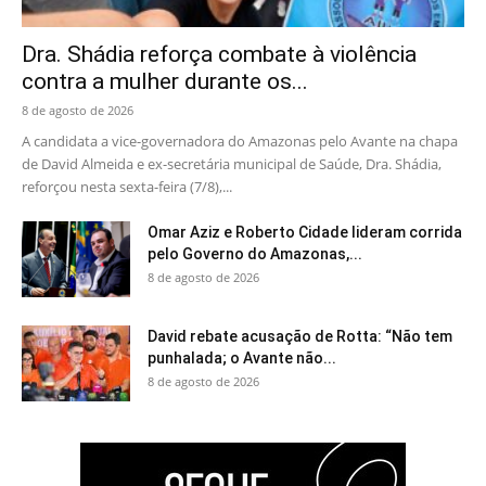
Dra. Shádia reforça combate à violência
contra a mulher durante os...
8 de agosto de 2026
A candidata a vice-governadora do Amazonas pelo Avante na chapa
de David Almeida e ex-secretária municipal de Saúde, Dra. Shádia,
reforçou nesta sexta-feira (7/8),...
Omar Aziz e Roberto Cidade lideram corrida
pelo Governo do Amazonas,...
8 de agosto de 2026
David rebate acusação de Rotta: “Não tem
punhalada; o Avante não...
8 de agosto de 2026