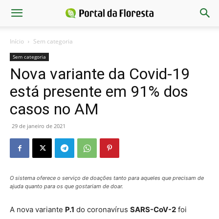
Início
Sem categoria
Sem categoria
Nova variante da Covid-19
está presente em 91% dos
casos no AM
29 de janeiro de 2021
O sistema oferece o serviço de doações tanto para aqueles que precisam de
ajuda quanto para os que gostariam de doar.
A nova variante
P.1
do coronavírus
SARS-CoV-2
foi