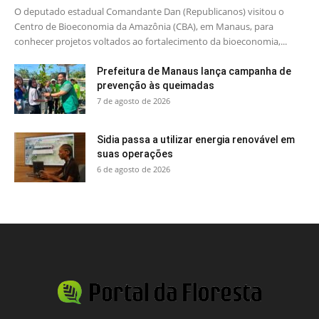
O deputado estadual Comandante Dan (Republicanos) visitou o
Centro de Bioeconomia da Amazônia (CBA), em Manaus, para
conhecer projetos voltados ao fortalecimento da bioeconomia,...
Prefeitura de Manaus lança campanha de
prevenção às queimadas
7 de agosto de 2026
Sidia passa a utilizar energia renovável em
suas operações
6 de agosto de 2026