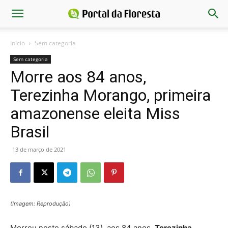
Início
Sem categoria
Sem categoria
Morre aos 84 anos,
Terezinha Morango, primeira
amazonense eleita Miss
Brasil
13 de março de 2021
(Imagem: Reprodução)
Morreu neste sábado (13), aos 84 anos,
Terezinha