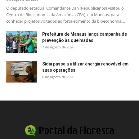
O deputado estadual Comandante Dan (Republicanos) visitou o
Centro de Bioeconomia da Amazônia (CBA), em Manaus, para
conhecer projetos voltados ao fortalecimento da bioeconomia,...
Prefeitura de Manaus lança campanha de
prevenção às queimadas
7 de agosto de 2026
Sidia passa a utilizar energia renovável em
suas operações
6 de agosto de 2026