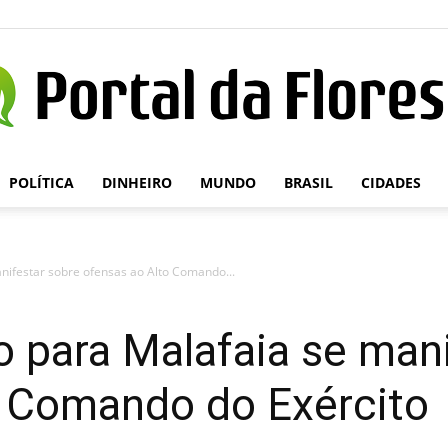
POLÍTICA
DINHEIRO
MUNDO
BRASIL
CIDADES
Portal
nifestar sobre ofensas ao Alto Comando...
da
 para Malafaia se mani
o Comando do Exército