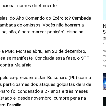
encionar nomes diretamente.
relas, do Alto Comando do Exército? Cambada
cambada de omissos. Vocês não honram a
N
pe, não, é para marcar posição”, disse na
S
p
5 
la PGR, Moraes abriu, em 20 de dezembro,
No
fe
sa se manifeste. Concluída essa fase, o STF
Am
 contra Malafaia.
ex
pelo ex-presidente Jair Bolsonaro (PL) com o
os participantes dos ataques golpistas de 8 de
onaro foi condenado a 27 anos e três meses
 Estado e, desde novembro, cumpre pena na
em Brasília.