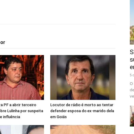
tor
S
s
e
5 
O 
de
ve
a PF a abrir terceiro
Locutor de rádio é morto ao tentar
obre Lulinha por suspeita
defender esposa do ex-marido dela
e influência
em Goiás