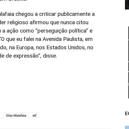
afaia chegou a criticar publicamente a
er religioso afirmou que nunca citou
u a ação como “perseguição política” e
“O que eu falei na Avenida Paulista, em
o, na Europa, nos Estados Unidos, no
de de expressão”, disse.
E
Silas Malafaia
stf