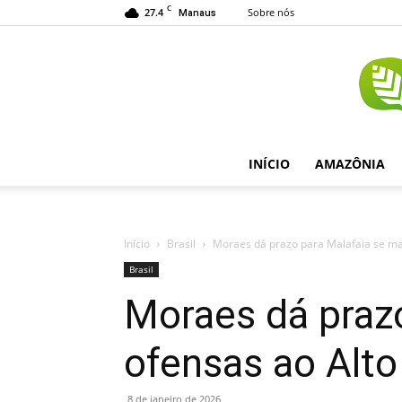
C
27.4
Sobre nós
Manaus
INÍCIO
AMAZÔNIA
Início
Brasil
Moraes dá prazo para Malafaia se ma
Brasil
Moraes dá prazo
ofensas ao Alt
8 de janeiro de 2026