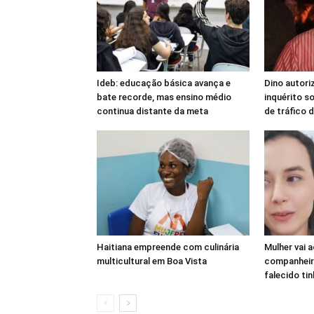
Ideb: educação básica avança e
Dino autoriz
bate recorde, mas ensino médio
inquérito s
continua distante da meta
de tráfico d
Haitiana empreende com culinária
Mulher vai a
multicultural em Boa Vista
companheir
falecido ti