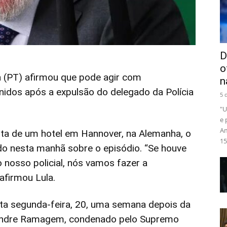
D
o
va (PT) afirmou que pode agir com
n
nidos após a expulsão do delegado da Polícia
5 
"U
e 
Am
ta de um hotel em Hannover, na Alemanha, o
15.
do nesta manhã sobre o episódio. “Se houve
nosso policial, nós vamos fazer a
 afirmou Lula.
sta segunda-feira, 20, uma semana depois da
xandre Ramagem, condenado pelo Supremo