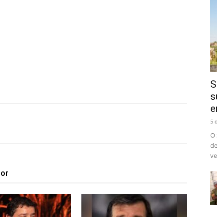
S
s
e
5 
O 
de
ve
tor