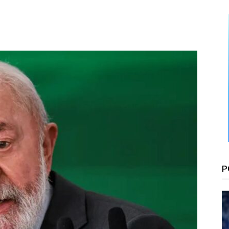
Floresta
P