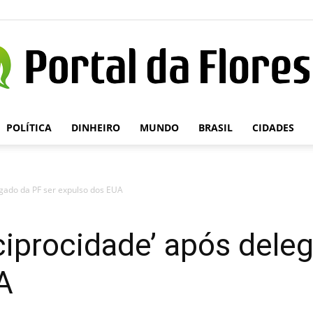
POLÍTICA
DINHEIRO
MUNDO
BRASIL
CIDADES
Portal
egado da PF ser expulso dos EUA
da
eciprocidade’ após dele
A