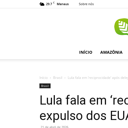
C
29.7
Sobre nós
Manaus
INÍCIO
AMAZÔNIA
Início
Brasil
Lula fala em ‘reciprocidade’ após del
Brasil
Lula fala em ‘r
expulso dos EU
21 de abril de 2026