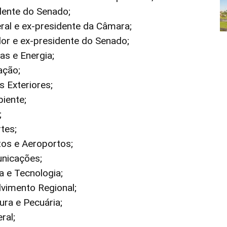
dente do Senado;
ral e ex-presidente da Câmara;
r e ex-presidente do Senado;
as e Energia;
ação;
s Exteriores;
biente;
;
tes;
tos e Aeroportos;
unicações;
ia e Tecnologia;
lvimento Regional;
tura e Pecuária;
ral;