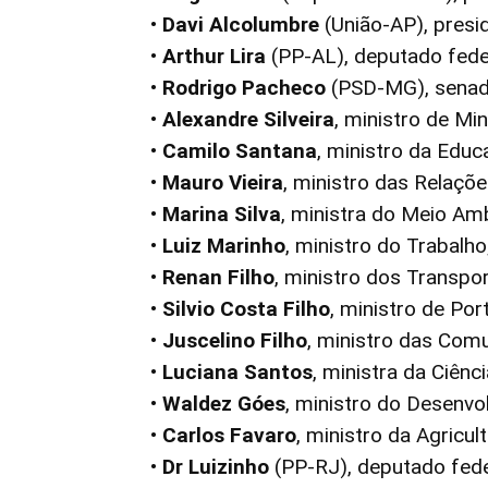
•
Davi Alcolumbre
(União-AP), presi
•
Arthur Lira
(PP-AL), deputado fede
•
Rodrigo Pacheco
(PSD-MG), senado
•
Alexandre Silveira
, ministro de Min
•
Camilo Santana
, ministro da Educ
•
Mauro Vieira
, ministro das Relaçõe
•
Marina Silva
, ministra do Meio Am
•
Luiz Marinho
, ministro do Trabalho
•
Renan Filho
, ministro dos Transpor
•
Silvio Costa Filho
, ministro de Por
•
Juscelino Filho
, ministro das Com
•
Luciana Santos
, ministra da Ciênc
•
Waldez Góes
, ministro do Desenvo
•
Carlos Favaro
, ministro da Agricul
•
Dr Luizinho
(PP-RJ), deputado fede