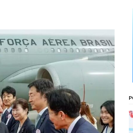
Floresta
P