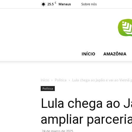
C
25.5
Sobre nós
Manaus
INÍCIO
AMAZÔNIA
Início
Política
Lula chega ao Japão e vai ao Vietnã p
Política
Lula chega ao J
ampliar parceri
24 de março de 2025