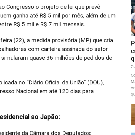
o Congresso o projeto de lei que prevê
quem ganha até R$ 5 mil por mês, além de um
ntre R$ 5 mil e R$ 7 mil mensais.
eira (22), a medida provisória (MP) que cria
P
abalhadores com carteira assinada do setor
c
s simularam quase 36 milhões de pedidos de
q
7 
Co
Ma
licada no “Diário Oficial da União” (DOU),
Am
resso Nacional em até 120 dias para
qu
esidencial ao Japão:
esidente da Câmara dos Deputados;