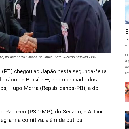
E
R
7 
O 
uio, no Aeroporto Haneda, no Japão (Foto: Ricardo Stuckert / PR)
à 
ao
va (PT) chegou ao Japão nesta segunda-feira
re
 horário de Brasília —, acompanhado dos
os, Hugo Motta (Republicanos-PB), e do
go Pacheco (PSD-MG), do Senado, e Arthur
tegram a comitiva, além de outros