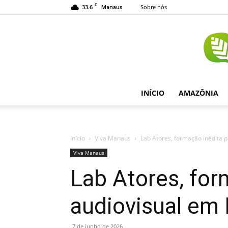
C
33.6
Sobre nós
Manaus
INÍCIO
AMAZÔNIA
Início
Viva Manaus
Lab Atores, formação inédita 
Viva Manaus
Lab Atores, for
audiovisual em 
7 de junho de 2026