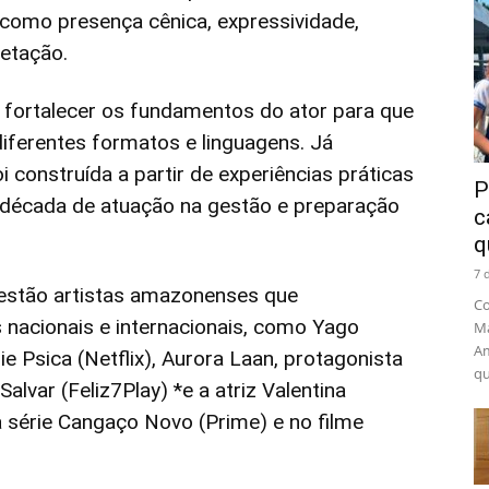
como presença cênica, expressividade,
etação.
 fortalecer os fundamentos do ator para que
diferentes formatos e linguagens. Já
 construída a partir de experiências práticas
P
década de atuação na gestão e preparação
c
q
7 
 estão artistas amazonenses que
Co
nacionais e internacionais, como Yago
Ma
Am
ie Psica (Netflix), Aurora Laan, protagonista
qu
lvar (Feliz7Play) *e a atriz Valentina
 série Cangaço Novo (Prime) e no filme