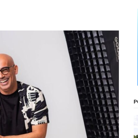
Floresta
P