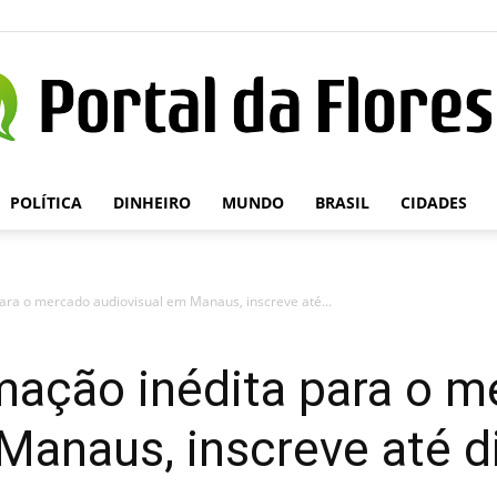
POLÍTICA
DINHEIRO
MUNDO
BRASIL
CIDADES
Portal
para o mercado audiovisual em Manaus, inscreve até...
da
mação inédita para o 
Manaus, inscreve até d