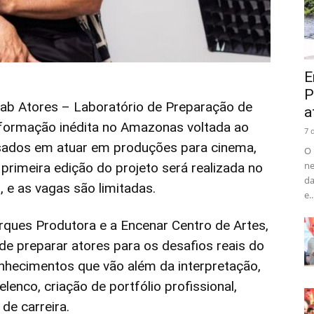
E
P
Lab Atores – Laboratório de Preparação de
a
 formação inédita no Amazonas voltada ao
7 
ssados em atuar em produções para cinema,
O 
ne
 primeira edição do projeto será realizada no
da
 e as vagas são limitadas.
e..
arques Produtora e a Encenar Centro de Artes,
de preparar atores para os desafios reais do
nhecimentos que vão além da interpretação,
lenco, criação de portfólio profissional,
de carreira.