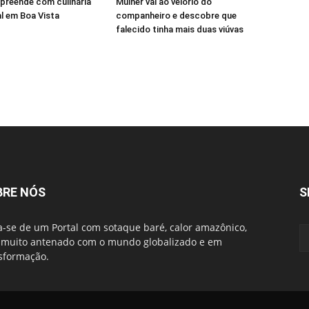
preende com culinária
Mulher vai ao velório do
al em Boa Vista
companheiro e descobre que
falecido tinha mais duas viúvas
BRE NÓS
S
a-se de um Portal com sotaque baré, calor amazônico,
muito antenado com o mundo globalizado e em
sformação.