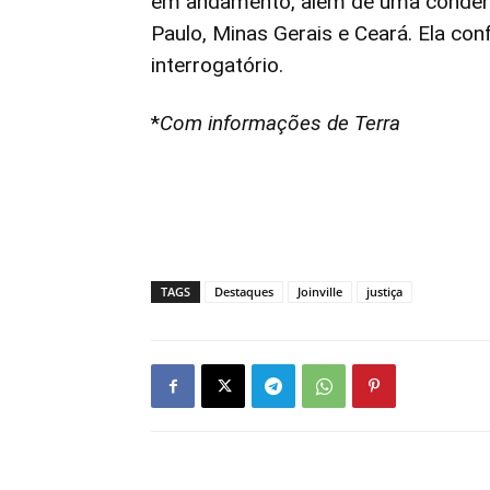
em andamento, além de uma condena
Paulo, Minas Gerais e Ceará. Ela con
interrogatório.
*
Com informações de Terra
TAGS
Destaques
Joinville
justiça