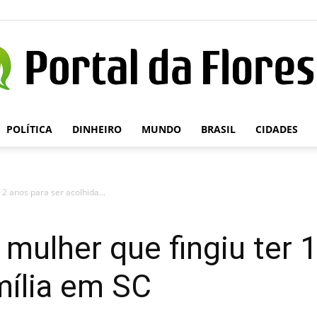
POLÍTICA
DINHEIRO
MUNDO
BRASIL
CIDADES
Portal
12 anos para ser acolhida...
da
 mulher que fingiu ter 
mília em SC