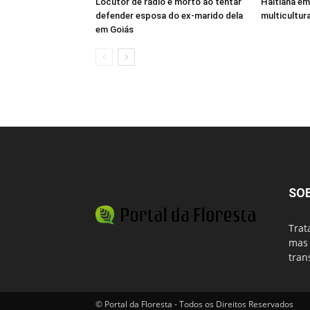
Locutor de rádio é morto ao tentar
Haitiana em
defender esposa do ex-marido dela
multicultur
em Goiás
SO
Trat
mas 
tran
© Portal da Floresta - Todos os Direitos Reservados