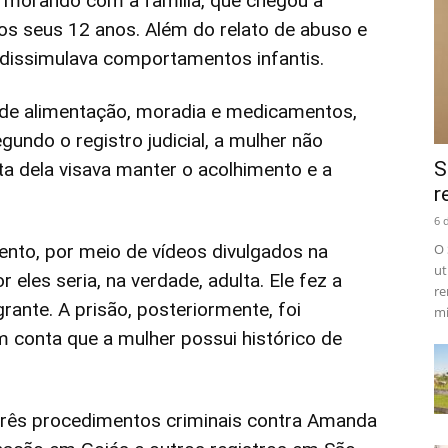
 morando com a família, que chegou a
los seus 12 anos. Além do relato de abuso e
 dissimulava comportamentos infantis.
sde alimentação, moradia e medicamentos,
undo o registro judicial, a mulher não
S
uta dela visava manter o acolhimento e a
r
6 
to, por meio de vídeos divulgados na
O 
ut
 eles seria, na verdade, adulta. Ele fez a
re
ante. A prisão, posteriormente, foi
mi
m conta que a mulher possui histórico de
três procedimentos criminais contra Amanda