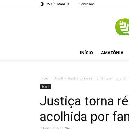
C
25.1
Sobre nós
Manaus
INÍCIO
AMAZÔNIA
Início
Brasil
Justiça torna ré mulher que fingiu ter 
Brasil
Justiça torna ré
acolhida por fa
11 de junho de 2026