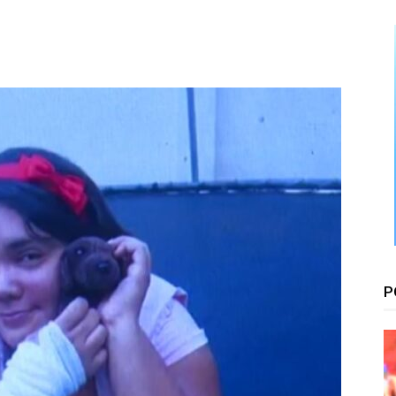
Floresta
P