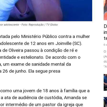
or adolescente - Foto: Reprodução / TV Globo
D
i
tada pelo Ministério Público contra a mulher
t
olescente de 12 anos em Joinville (SC).
6 
de Oliveira passou à condição de ré e
O 
(A
entidade e estelionato. De acordo com o
do
na, um exame de sanidade mental da
"A
a 26 de junho. Ela segue presa
u como uma jovem de 18 anos à família que a
a ata de audiência de custódia, Amanda se
por intermédio de um pastor da igreja que