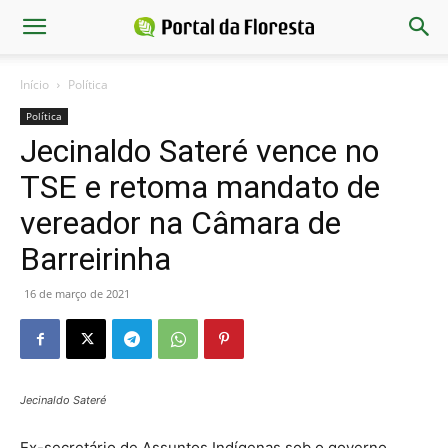
Início
Política
Política
Jecinaldo Sateré vence no
TSE e retoma mandato de
vereador na Câmara de
Barreirinha
16 de março de 2021
Jecinaldo Sateré
Ex-secretário de Assuntos Indígenas sob o governo