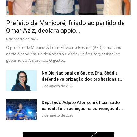
Prefeito de Manicoré, filiado ao partido de
Omar Aziz, declara apoio...
6 de agosto de 2026
O prefeito de Manicoré, Lúcio Flávio do Rosário (PSD), anunciou
apoio à candidatura de Roberto Cidade (União Progressista) ao
governo do Amazonas. O gesto...
No Dia Nacional da Saúde, Dra. Shádia
defende valorização dos profissionais...
5 de agosto de 2026
Deputado Adjuto Afonso é oficializado
candidato à reeleição na convenção da...
5 de agosto de 2026