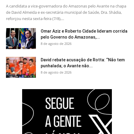
A candidata a vice-governadora do Amazonas pelo Avante na chapa
de David Almeida e ex-secretária municipal de Saúde, Dra. Shádia,
reforçou nesta sexta-feira (7/8),...
Omar Aziz e Roberto Cidade lideram corrida
pelo Governo do Amazonas,...
8 de agosto de 2026
David rebate acusação de Rotta: “Não tem
punhalada; o Avante não...
8 de agosto de 2026