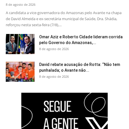
8 de agosto de 2026
A candidata a vice-governadora do Amazonas pelo Avante na chapa
de David Almeida e ex-secretária municipal de Saúde, Dra. Shádia,
reforçou nesta sexta-feira (7/8),...
Omar Aziz e Roberto Cidade lideram corrida
pelo Governo do Amazonas,...
8 de agosto de 2026
David rebate acusação de Rotta: “Não tem
punhalada; o Avante não...
8 de agosto de 2026