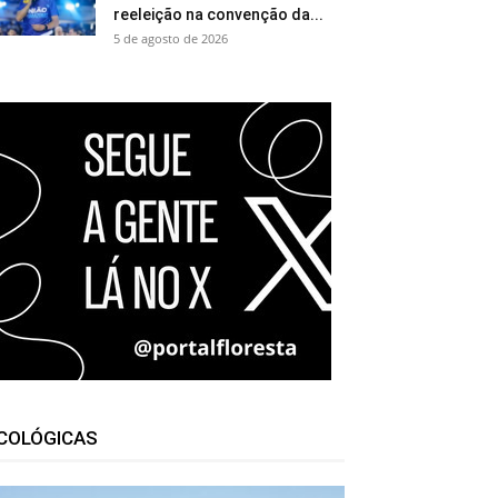
reeleição na convenção da...
5 de agosto de 2026
COLÓGICAS