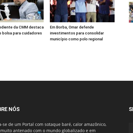
ediente da CMM destaca
Em Borba, Omar defende
 bolsa para cuidadores
investimentos para consolidar
município como polo regional
BRE NÓS
S
a-se de um Portal com sotaque baré, calor amazônico,
muito antenado com o mundo globalizado e em