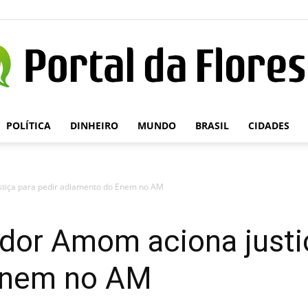
POLÍTICA
DINHEIRO
MUNDO
BRASIL
CIDADES
Portal
stiça para pedir adiamento do Enem no AM
da
dor Amom aciona justi
Enem no AM