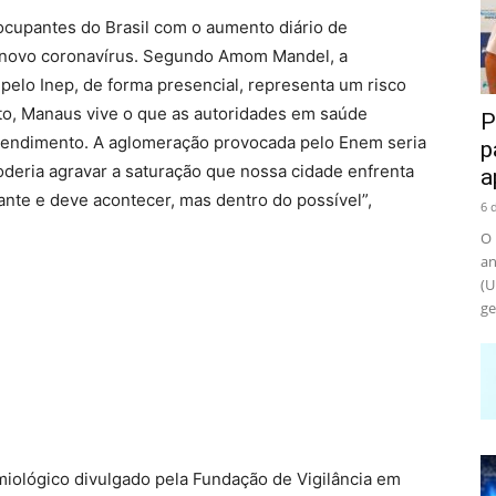
cupantes do Brasil com o aumento diário de
o novo coronavírus. Segundo Amom Mandel, a
elo Inep, de forma presencial, representa um risco
o, Manaus vive o que as autoridades em saúde
P
atendimento. A aglomeração provocada pelo Enem seria
p
oderia agravar a saturação que nossa cidade enfrenta
a
nte e deve acontecer, mas dentro do possível”,
6 
O 
an
(U
ge
miológico divulgado pela Fundação de Vigilância em