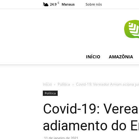
C
24.9
Sobre nós
Manaus
INÍCIO
AMAZÔNIA
Início
Política
Covid-19: Vereador Amom aciona ju
Política
Covid-19: Verea
adiamento do 
11 de janeiro de 2021