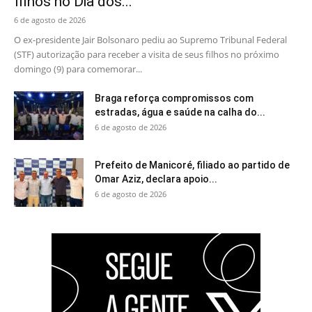
filhos no Dia dos...
6 de agosto de 2026
O ex-presidente Jair Bolsonaro pediu ao Supremo Tribunal Federal
(STF) autorização para receber a visita de seus filhos no próximo
domingo (9) para comemorar...
Braga reforça compromissos com
estradas, água e saúde na calha do...
6 de agosto de 2026
Prefeito de Manicoré, filiado ao partido de
Omar Aziz, declara apoio...
6 de agosto de 2026