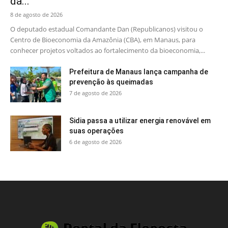
da...
8 de agosto de 2026
O deputado estadual Comandante Dan (Republicanos) visitou o
Centro de Bioeconomia da Amazônia (CBA), em Manaus, para
conhecer projetos voltados ao fortalecimento da bioeconomia,...
Prefeitura de Manaus lança campanha de
prevenção às queimadas
7 de agosto de 2026
Sidia passa a utilizar energia renovável em
suas operações
6 de agosto de 2026