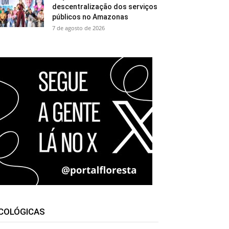
descentralização dos serviços
públicos no Amazonas
7 de agosto de 2026
COLÓGICAS