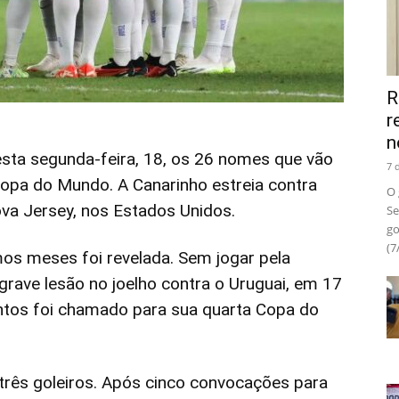
R
r
n
esta segunda-feira, 18, os 26 nomes que vão
7 
 Copa do Mundo. A Canarinho estreia contra
O 
va Jersey, nos Estados Unidos.
Se
go
(7
mos meses foi revelada. Sem jogar pela
grave lesão no joelho contra o Uruguai, em 17
ntos foi chamado para sua quarta Copa do
três goleiros. Após cinco convocações para