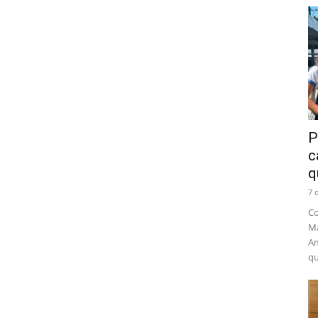
P
c
q
7 
Co
Ma
Am
qu