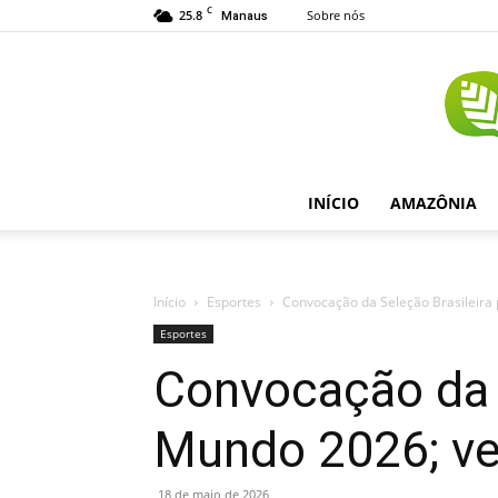
C
25.8
Sobre nós
Manaus
INÍCIO
AMAZÔNIA
Início
Esportes
Convocação da Seleção Brasileira 
Esportes
Convocação da 
Mundo 2026; vej
18 de maio de 2026