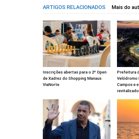
ARTIGOS RELACIONADOS
Mais do au
Inscrições abertas para o 2º Open
Prefeitura 
de Xadrez do Shopping Manaus
Velódromo 
ViaNorte
Campos e e
revitalizad