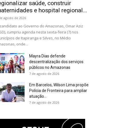
egionalizar saúde, construir
aternidades e hospital regional...
de agosto de 2026
candidato ao Governo do Amazonas, Omar Aziz
SD), cumpriu agenda nesta sexta-feira (7) nos
nicípios de Itapiranga e Silves, no Médio
azonas, onde...
Mayra Dias defende
descentralização dos serviços
públicos no Amazonas
7 de agosto de 2026
Em Barcelos, Wilson Lima propõe
Polícia de Fronteira para ampliar
atuação...
7 de agosto de 2026