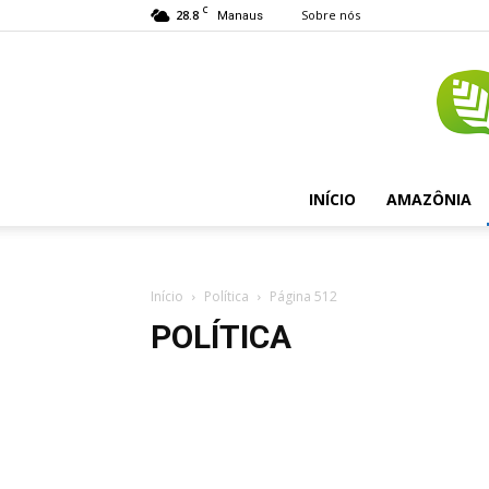
C
28.8
Sobre nós
Manaus
INÍCIO
AMAZÔNIA
Início
Política
Página 512
POLÍTICA