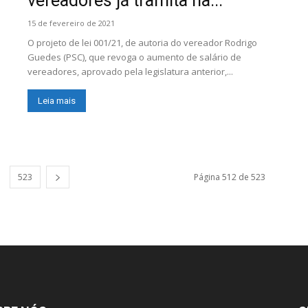
vereadores já tramita na...
15 de fevereiro de 2021
O projeto de lei 001/21, de autoria do vereador Rodrigo
Guedes (PSC), que revoga o aumento de salário de
vereadores, aprovado pela legislatura anterior,...
Leia mais
523
Página 512 de 523