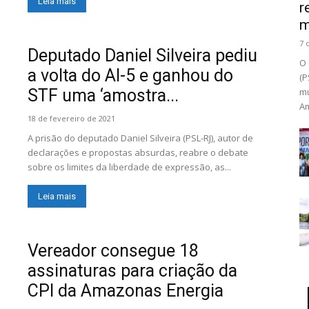
Leia mais
r
m
7 
Deputado Daniel Silveira pediu
O 
a volta do AI-5 e ganhou do
(P
STF uma ‘amostra...
mu
Am
18 de fevereiro de 2021
A prisão do deputado Daniel Silveira (PSL-RJ), autor de
declarações e propostas absurdas, reabre o debate
sobre os limites da liberdade de expressão, as...
Leia mais
Vereador consegue 18
assinaturas para criação da
CPI da Amazonas Energia