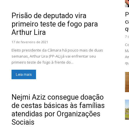
P
Prisão de deputado vira
c
primeiro teste de fogo para
q
Arthur Lira
7 
17 de fevereiro de 2021
Co
Eleito presidente da Câmara há pouco mais de duas
Ma
semanas, Arthur Lira (PP-AL) já vai enfrentar seu
Am
primeiro teste de fogo à frente do...
qu
Leia mais
Nejmi Aziz consegue doação
de cestas básicas às famílias
atendidas por Organizações
Sociais