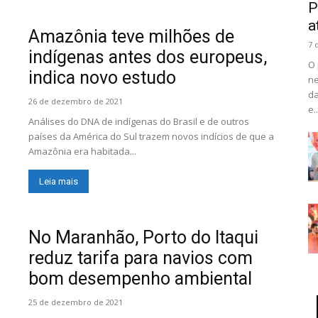
P
a
Amazônia teve milhões de
7 
indígenas antes dos europeus,
O 
indica novo estudo
ne
da
26 de dezembro de 2021
e..
Análises do DNA de indígenas do Brasil e de outros
países da América do Sul trazem novos indícios de que a
Amazônia era habitada...
Leia mais
No Maranhão, Porto do Itaqui
reduz tarifa para navios com
bom desempenho ambiental
25 de dezembro de 2021