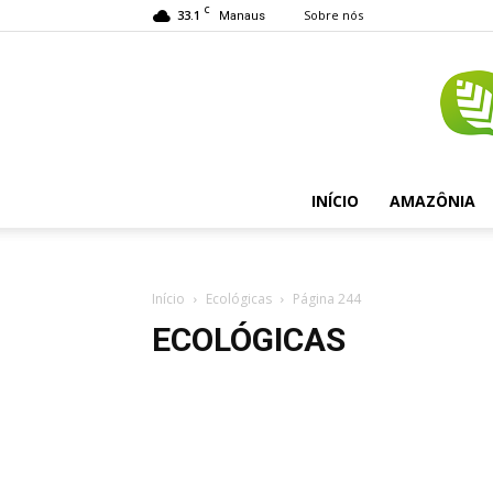
C
33.1
Sobre nós
Manaus
INÍCIO
AMAZÔNIA
Início
Ecológicas
Página 244
ECOLÓGICAS