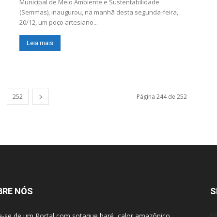
Municipal de Meio Ambiente e Sustentabilidade
(Semmas), inaugurou, na manhã desta segunda-feira,
20/12, um poço artesiano...
Leia mais
252
Página 244 de 252
BRE NÓS
S
a-se de um Portal com sotaque baré, calor amazônico,