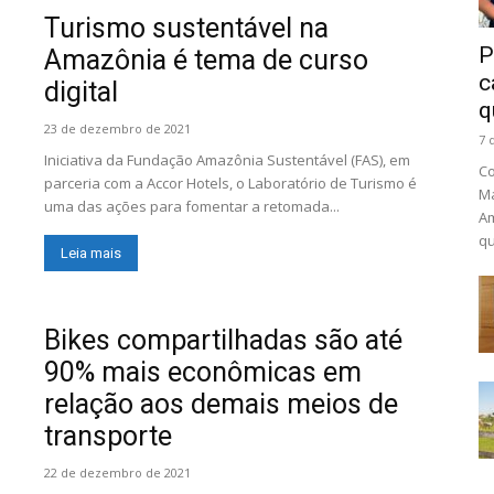
Turismo sustentável na
P
Amazônia é tema de curso
c
digital
q
23 de dezembro de 2021
7 
Iniciativa da Fundação Amazônia Sustentável (FAS), em
Co
parceria com a Accor Hotels, o Laboratório de Turismo é
Ma
uma das ações para fomentar a retomada...
Am
qu
Leia mais
Bikes compartilhadas são até
90% mais econômicas em
relação aos demais meios de
transporte
22 de dezembro de 2021