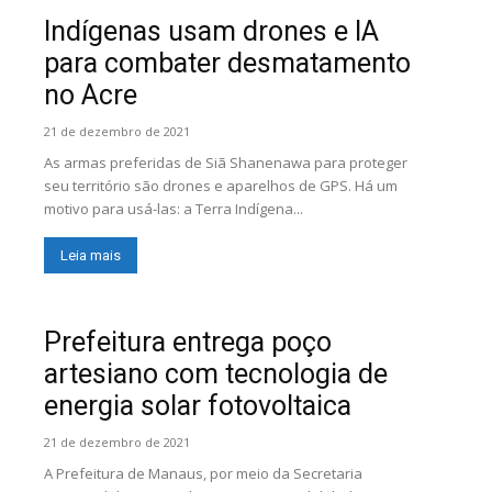
Indígenas usam drones e IA
para combater desmatamento
no Acre
21 de dezembro de 2021
As armas preferidas de Siã Shanenawa para proteger
seu território são drones e aparelhos de GPS. Há um
motivo para usá-las: a Terra Indígena...
Leia mais
Prefeitura entrega poço
artesiano com tecnologia de
energia solar fotovoltaica
21 de dezembro de 2021
A Prefeitura de Manaus, por meio da Secretaria