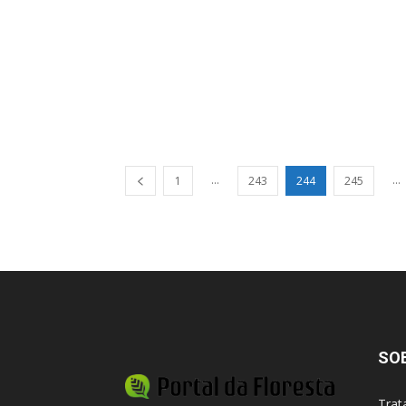
...
...
1
243
244
245
SO
Trat