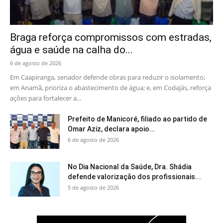
Braga reforça compromissos com estradas,
água e saúde na calha do...
6 de agosto de 2026
Em Caapiranga, senador defende obras para reduzir o isolamento;
em Anamã, prioriza o abastecimento de água; e, em Codajás, reforça
ações para fortalecer a...
Prefeito de Manicoré, filiado ao partido de
Omar Aziz, declara apoio...
6 de agosto de 2026
No Dia Nacional da Saúde, Dra. Shádia
defende valorização dos profissionais...
5 de agosto de 2026