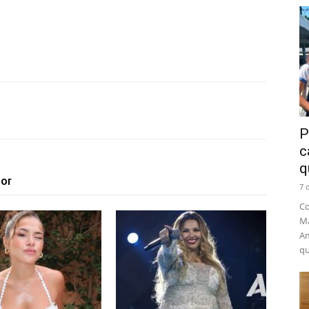
P
c
q
tor
7 
Co
Ma
Am
qu