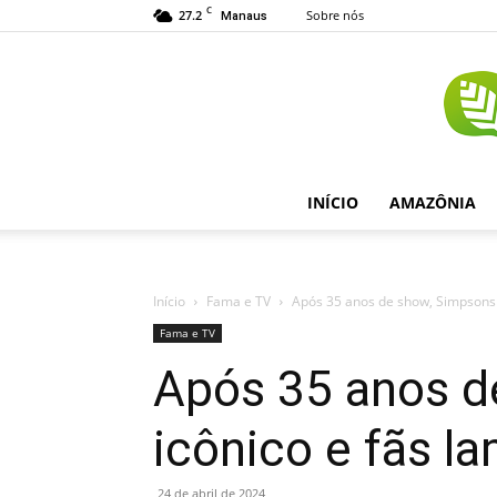
C
27.2
Sobre nós
Manaus
INÍCIO
AMAZÔNIA
Início
Fama e TV
Após 35 anos de show, Simpsons
Fama e TV
Após 35 anos 
icônico e fãs 
24 de abril de 2024