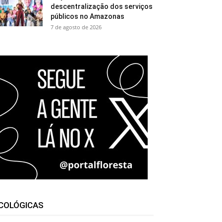
descentralização dos serviços
públicos no Amazonas
7 de agosto de 2026
COLÓGICAS