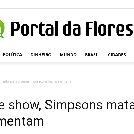
POLÍTICA
DINHEIRO
MUNDO
BRASIL
CIDADES
Portal
 mata personagem icônico e fãs lamentam
da
de show, Simpsons mat
lamentam