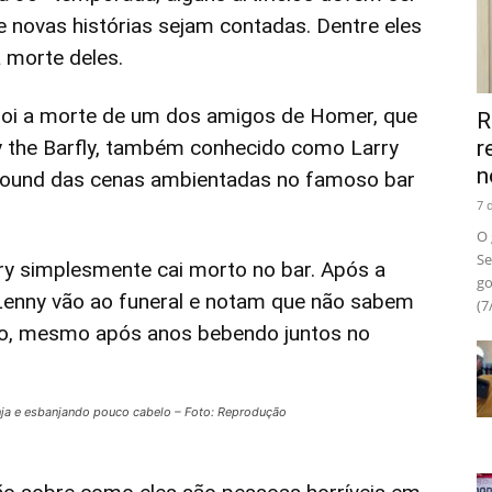
e novas histórias sejam contadas. Dentre eles
 morte deles.
 foi a morte de um dos amigos de Homer, que
R
y the Barfly, também conhecido como Larry
r
n
round das cenas ambientadas no famoso bar
7 
O 
Se
ry simplesmente cai morto no bar. Após a
go
 Lenny vão ao funeral e notam que não sabem
(7
o, mesmo após anos bebendo juntos no
nja e esbanjando pouco cabelo – Foto: Reprodução