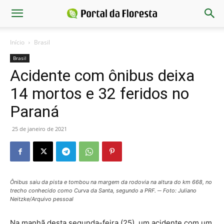
Início
Brasil
Brasil
Acidente com ônibus deixa
14 mortos e 32 feridos no
Paraná
25 de janeiro de 2021
Ônibus saiu da pista e tombou na margem da rodovia na altura do km 668, no
trecho conhecido como Curva da Santa, segundo a PRF. ─ Foto: Juliano
Neitzke/Arquivo pessoal
Na manhã desta segunda-feira (25), um acidente com um