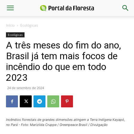
Início
Ecológicas
Ecológicas
A três meses do fim do ano,
Brasil já tem mais focos de
incêndio do que em todo
2023
24 de setembro de 2024
Incêndios florestais de grandes dimensões atingem a Terra Indígena Kayapó,
no Pará - Foto: Marizilda Cruppe / Greenpeace Brasil / Divulgação